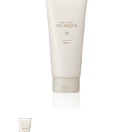
Product
Blog
News
Voice
Q&A
Recruit
OPEN : 9:00～20:00
CLOSED : Mon・3rd Sun
082-870-4170