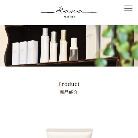
Home
Concept
Salon Info
Menu
Product
商品紹介
Coupon
Staff
Hair Catalog