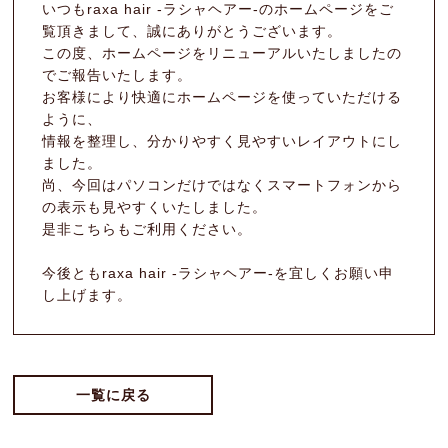
いつもraxa hair -ラシャヘアー-のホームページをご
Product
覧頂きまして、誠にありがとうございます。
この度、ホームページをリニューアルいたしましたの
Blog
でご報告いたします。
News
お客様により快適にホームページを使っていただける
ように、
Voice
情報を整理し、分かりやすく見やすいレイアウトにし
ました。
Q&A
尚、今回はパソコンだけではなくスマートフォンから
の表示も見やすくいたしました。
Recruit
是非こちらもご利用ください。
今後ともraxa hair -ラシャヘアー-を宜しくお願い申
OPEN : 9:00～20:00
し上げます。
CLOSED : Mon・3rd Sun
082-870-4170
一覧に戻る