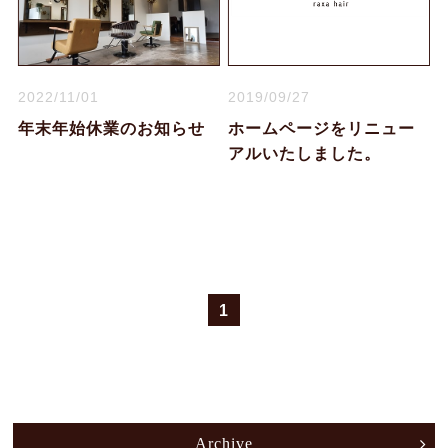
Product
Blog
News
2022/11/01
2019/09/27
年末年始休業のお知らせ
ホームページをリニュー
Voice
アルいたしました。
Q&A
Recruit
OPEN : 9:00～20:00
CLOSED : Mon・3rd Sun
1
082-870-4170
Archive