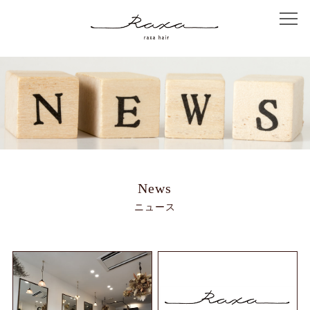
Home
Concept
Salon Info
Menu
News
ニュース
Coupon
Staff
Hair Catalog