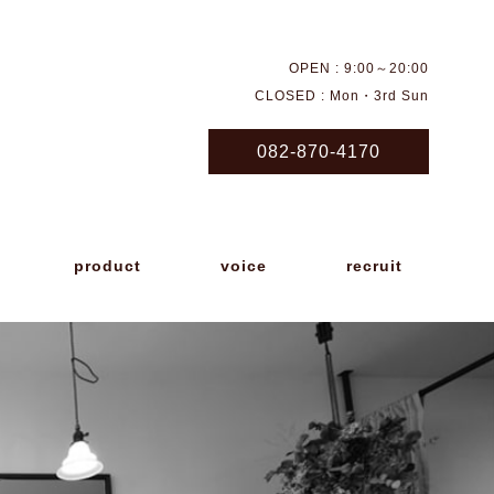
OPEN : 9:00～20:00
CLOSED : Mon・3rd Sun
082-870-4170
product
voice
recruit