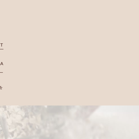
ST
DA
一
を