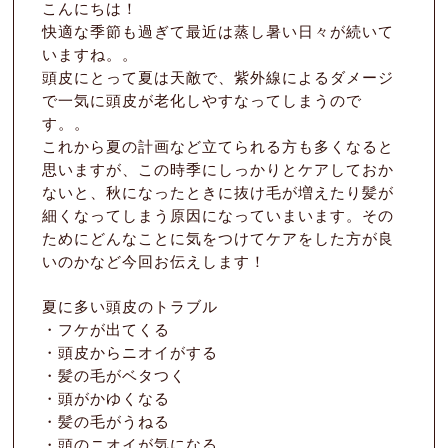
こんにちは！
Product
快適な季節も過ぎて最近は蒸し暑い日々が続いて
Blog
いますね。。
頭皮にとって夏は天敵で、紫外線によるダメージ
News
で一気に頭皮が老化しやすなってしまうので
す。。
Voice
これから夏の計画など立てられる方も多くなると
思いますが、この時季にしっかりとケアしておか
Q&A
ないと、秋になったときに抜け毛が増えたり髪が
細くなってしまう原因になっていまいます。その
Recruit
ためにどんなことに気をつけてケアをした方が良
いのかなど今回お伝えします！
OPEN : 9:00～20:00
夏に多い頭皮のトラブル
CLOSED : Mon・3rd Sun
・フケが出てくる
・頭皮からニオイがする
082-870-4170
・髪の毛がベタつく
・頭がかゆくなる
・髪の毛がうねる
・頭のニオイが気になる