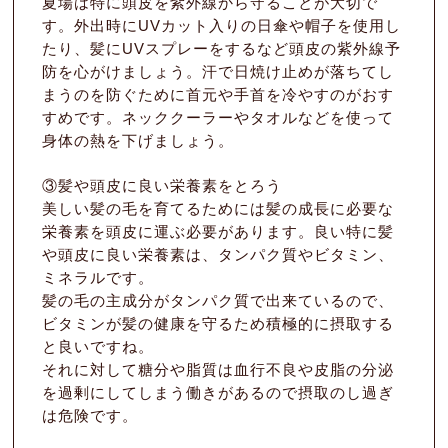
夏場は特に頭皮を紫外線から守ることが大切で
す。外出時にUVカット入りの日傘や帽子を使用し
たり、髪にUVスプレーをするなど頭皮の紫外線予
防を心がけましょう。汗で日焼け止めが落ちてし
まうのを防ぐために首元や手首を冷やすのがおす
すめです。ネッククーラーやタオルなどを使って
身体の熱を下げましょう。
③髪や頭皮に良い栄養素をとろう
美しい髪の毛を育てるためには髪の成長に必要な
栄養素を頭皮に運ぶ必要があります。良い特に髪
や頭皮に良い栄養素は、タンパク質やビタミン、
ミネラルです。
髪の毛の主成分がタンパク質で出来ているので、
ビタミンが髪の健康を守るため積極的に摂取する
と良いですね。
それに対して糖分や脂質は血行不良や皮脂の分泌
を過剰にしてしまう働きがあるので摂取のし過ぎ
は危険です。